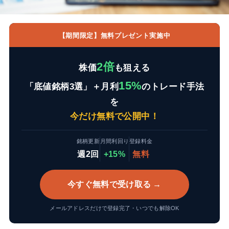
【期間限定】無料プレゼント実施中
2倍
株価
も狙える
15%
「底値銘柄3選」＋月利
のトレード手法
を
今だけ無料で公開中！
銘柄更新
月間利回り
登録料金
週2回
+15%
無料
今すぐ無料で受け取る →
メールアドレスだけで登録完了・いつでも解除OK