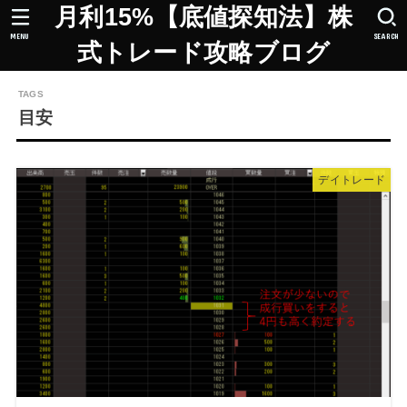
月利15%【底値探知法】株
MENU
SEARCH
式トレード攻略ブログ
目安
デイトレード