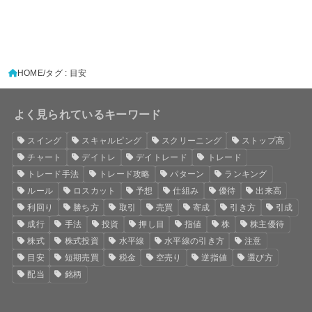
HOME
タグ : 目安
よく見られているキーワード
スイング
スキャルピング
スクリーニング
ストップ高
チャート
デイトレ
デイトレード
トレード
トレード手法
トレード攻略
パターン
ランキング
ルール
ロスカット
予想
仕組み
優待
出来高
利回り
勝ち方
取引
売買
寄成
引き方
引成
成行
手法
投資
押し目
指値
株
株主優待
株式
株式投資
水平線
水平線の引き方
注意
目安
短期売買
税金
空売り
逆指値
選び方
配当
銘柄