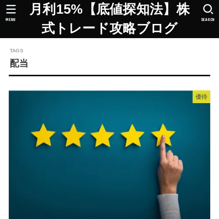
月利15%【底値探知法】株
MENU
SEARCH
式トレード攻略ブログ
配当
優待