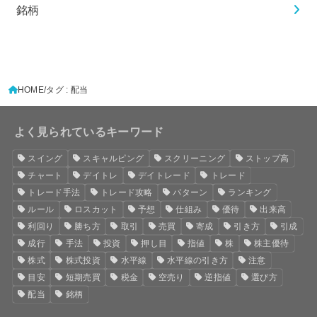
銘柄
HOME
タグ : 配当
よく見られているキーワード
スイング
スキャルピング
スクリーニング
ストップ高
チャート
デイトレ
デイトレード
トレード
トレード手法
トレード攻略
パターン
ランキング
ルール
ロスカット
予想
仕組み
優待
出来高
利回り
勝ち方
取引
売買
寄成
引き方
引成
成行
手法
投資
押し目
指値
株
株主優待
株式
株式投資
水平線
水平線の引き方
注意
目安
短期売買
税金
空売り
逆指値
選び方
配当
銘柄