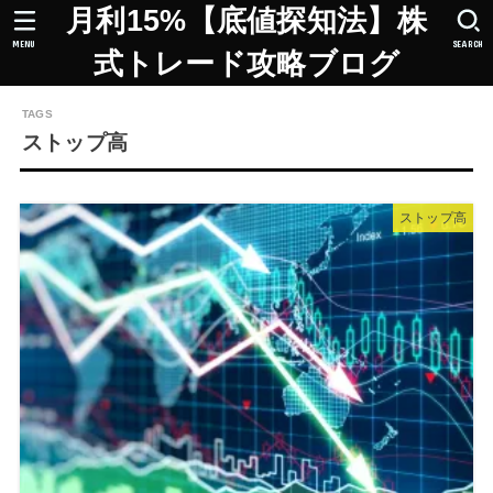
月利15%【底値探知法】株
MENU
SEARCH
式トレード攻略ブログ
ストップ高
ストップ高