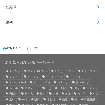
空売り
銘柄
HOME
タグ : ストップ高
よく見られているキーワード
スイング
スキャルピング
スクリーニング
ストップ高
チャート
デイトレ
デイトレード
トレード
トレード手法
トレード攻略
パターン
ランキング
ルール
ロスカット
予想
仕組み
優待
出来高
利回り
勝ち方
取引
売買
寄成
引き方
引成
成行
手法
投資
押し目
指値
株
株主優待