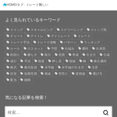
HOME
タグ : トレード難しい
よく見られているキーワード
スイング
スキャルピング
スクリーニング
ストップ高
チャート
デイトレ
デイトレード
トレード
トレード手法
トレード攻略
パターン
ランキング
ルール
ロスカット
予想
仕組み
優待
出来高
利回り
勝ち方
取引
売買
寄成
引き方
引成
成行
手法
投資
押し目
指値
株
株主優待
株式
株式投資
水平線
水平線の引き方
注意
目安
短期売買
税金
空売り
逆指値
選び方
配当
銘柄
気になる記事を検索！
検
索: