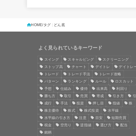
HOME
タグ : どん底
よく見られているキーワード
スイング
スキャルピング
スクリーニング
ストップ高
チャート
デイトレ
デイトレ
トレード
トレード手法
トレード攻略
パターン
ランキング
ルール
ロスカット
予想
仕組み
優待
出来高
利回り
勝ち方
取引
売買
寄成
引き方
成行
手法
投資
押し目
指値
株
株主優待
株式
株式投資
水平線
水平線の引き方
注意
目安
短期売買
税金
空売り
逆指値
選び方
配当
銘柄