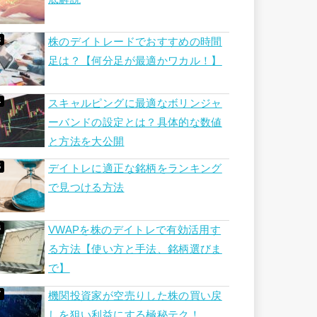
株のデイトレードでおすすめの時間
足は？【何分足が最適かワカル！】
スキャルピングに最適なボリンジャ
ーバンドの設定とは？具体的な数値
と方法を大公開
デイトレに適正な銘柄をランキング
で見つける方法
VWAPを株のデイトレで有効活用す
る方法【使い方と手法、銘柄選びま
で】
機関投資家が空売りした株の買い戻
しを狙い利益にする極秘テク！