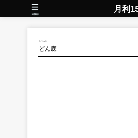
月利1
MENU
どん底