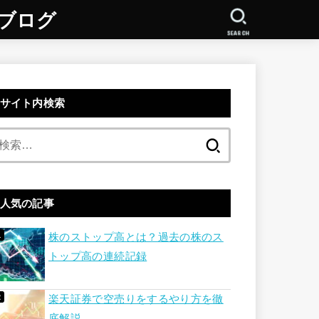
略ブログ
SEARCH
サイト内検索
検
索:
人気の記事
株のストップ高とは？過去の株のス
トップ高の連続記録
楽天証券で空売りをするやり方を徹
底解説