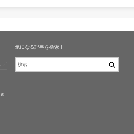
気になる記事を検索！
検
ード
索:
引成