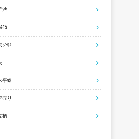
手法
指値
未分類
板
水平線
空売り
銘柄